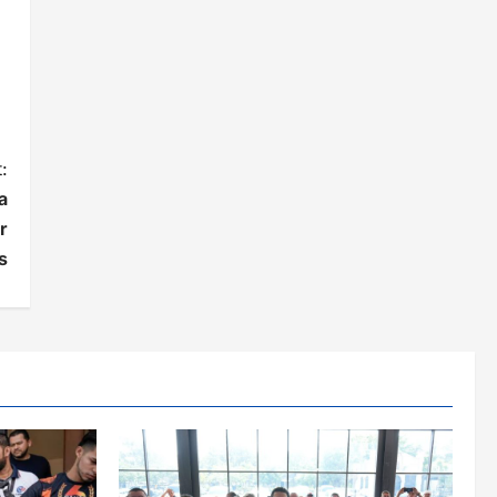
:
a
r
s