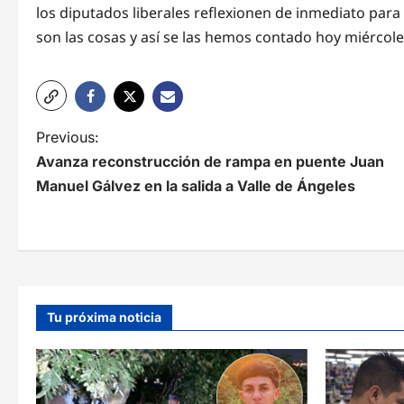
los diputados liberales reflexionen de inmediato par
son las cosas y así se las hemos contado hoy miércoles
N
Previous:
Avanza reconstrucción de rampa en puente Juan
a
Manuel Gálvez en la salida a Valle de Ángeles
v
e
g
a
Tu próxima noticia
c
i
ó