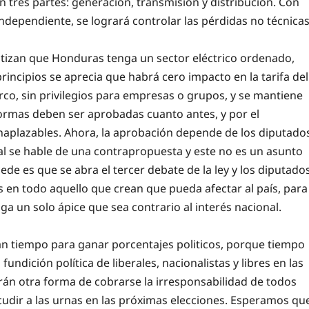
 tres partes: generación, transmisión y distribución. Con
ndependiente, se logrará controlar las pérdidas no técnicas
antizan que Honduras tenga un sector eléctrico ordenado,
rincipios se aprecia que habrá cero impacto en la tarifa del
rco, sin privilegios para empresas o grupos, y se mantiene
eformas deben ser aprobadas cuanto antes, y por el
naplazables. Ahora, la aprobación depende de los diputado
eral se hable de una contrapropuesta y este no es un asunto
ede es que se abra el tercer debate de la ley y los diputado
 en todo aquello que crean que pueda afectar al país, para
ga un solo ápice que sea contrario al interés nacional.
n tiempo para ganar porcentajes politicos, porque tiempo
fundición política de liberales, nacionalistas y libres en las
án otra forma de cobrarse la irresponsabilidad de todos
acudir a las urnas en las próximas elecciones. Esperamos qu