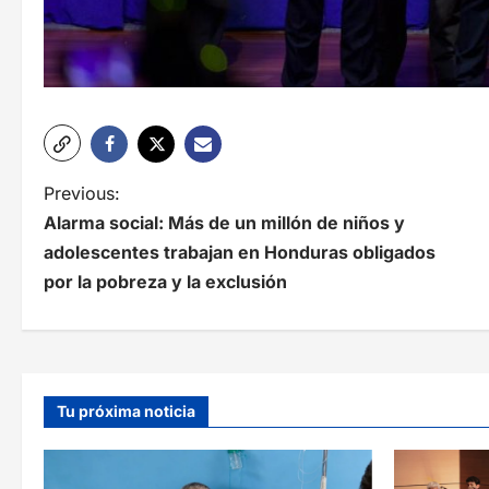
N
Previous:
Alarma social: Más de un millón de niños y
a
adolescentes trabajan en Honduras obligados
v
por la pobreza y la exclusión
e
g
a
Tu próxima noticia
c
i