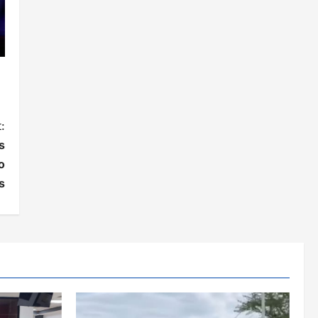
:
s
o
s