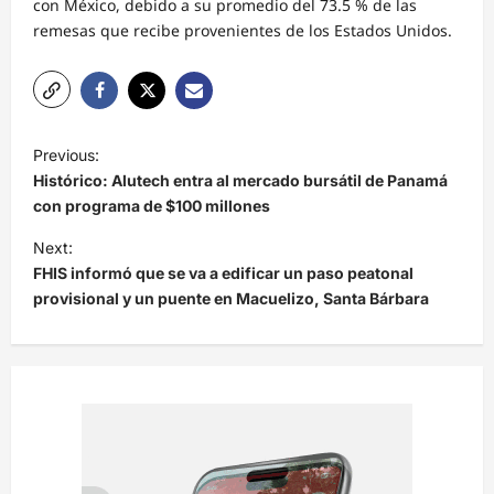
con México, debido a su promedio del 73.5 % de las
remesas que recibe provenientes de los Estados Unidos.
N
Previous:
a
Histórico: Alutech entra al mercado bursátil de Panamá
v
con programa de $100 millones
e
Next:
FHIS informó que se va a edificar un paso peatonal
g
provisional y un puente en Macuelizo, Santa Bárbara
a
c
i
ó
n
d