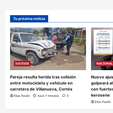
g
a
Tu próxima noticia
c
i
ó
n
d
SUCESOS
NACIONAL
e
e
Pareja resulta herida tras colisión
Nuevo ajus
entre motocicleta y vehículo en
golpeará al
n
carretera de Villanueva, Cortés
con fuertes
t
kerosene
Elias Pavón
hace 7 minutos
0
Elias Pavón
r