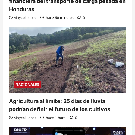
financiera del transporte de carga pesada en
Honduras
Maycol Lopez
hace 60 minutos
0
NACIONALES
Agricultura al límite: 25 días de lluvia
podrían definir el futuro de los cultivos
Maycol Lopez
hace 1 hora
0