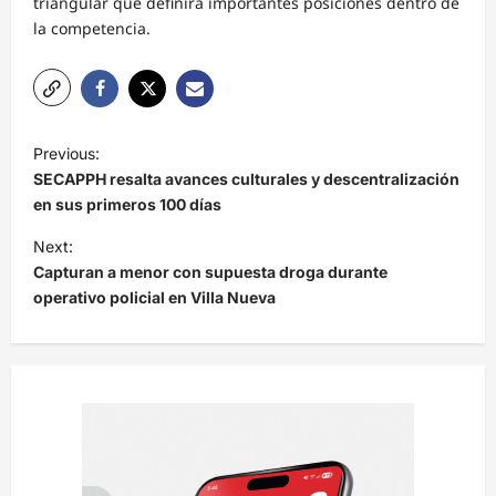
triangular que definirá importantes posiciones dentro de
la competencia.
N
Previous:
a
SECAPPH resalta avances culturales y descentralización
v
en sus primeros 100 días
e
Next:
Capturan a menor con supuesta droga durante
g
operativo policial en Villa Nueva
a
c
i
ó
n
d