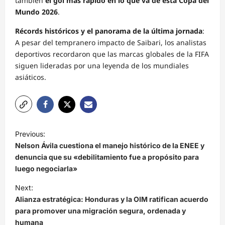
también
el gol más rápido en lo que va de esta Copa del
Mundo 2026
.
Récords históricos y el panorama de la última jornada
:
A pesar del tempranero impacto de Saibari, los analistas
deportivos recordaron que las marcas globales de la FIFA
siguen lideradas por una leyenda de los mundiales
asiáticos.
N
Previous:
a
Nelson Ávila cuestiona el manejo histórico de la ENEE y
v
denuncia que su «debilitamiento fue a propósito para
luego negociarla»
e
Next:
g
Alianza estratégica: Honduras y la OIM ratifican acuerdo
a
para promover una migración segura, ordenada y
c
humana