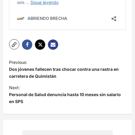
N
Previous:
a
Dos jóvenes fallecen tras chocar contra una rastra en
v
carretera de Quimistán
e
Next:
Personal de Salud denuncia hasta 10 meses sin salario
g
en SPS
a
c
i
ó