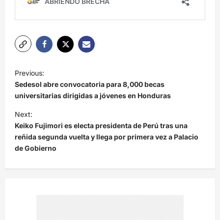
N
Previous:
a
Sedesol abre convocatoria para 8,000 becas
v
universitarias dirigidas a jóvenes en Honduras
e
Next:
Keiko Fujimori es electa presidenta de Perú tras una
g
reñida segunda vuelta y llega por primera vez a Palacio
a
de Gobierno
c
i
ó
n
d