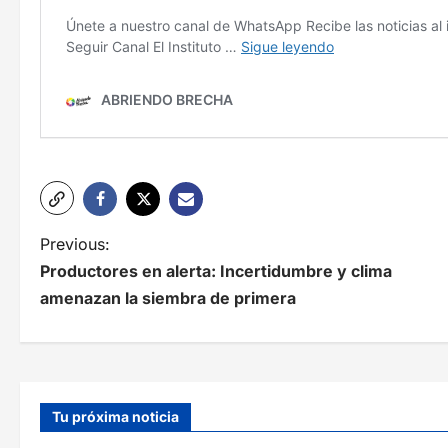
N
Previous:
Productores en alerta: Incertidumbre y clima
a
amenazan la siembra de primera
v
e
g
Tu próxima noticia
a