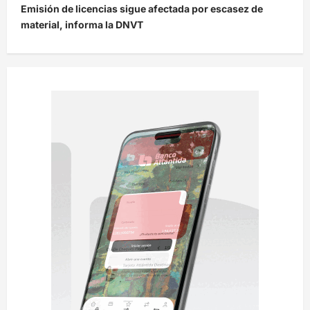
Emisión de licencias sigue afectada por escasez de
a
material, informa la DNVT
c
i
ó
n
d
e
e
n
t
r
a
d
a