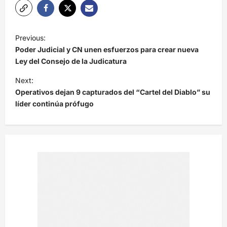
N
Previous:
a
Poder Judicial y CN unen esfuerzos para crear nueva
v
Ley del Consejo de la Judicatura
e
Next:
Operativos dejan 9 capturados del “Cartel del Diablo” su
g
líder continúa prófugo
a
c
i
ó
n
d
e
e