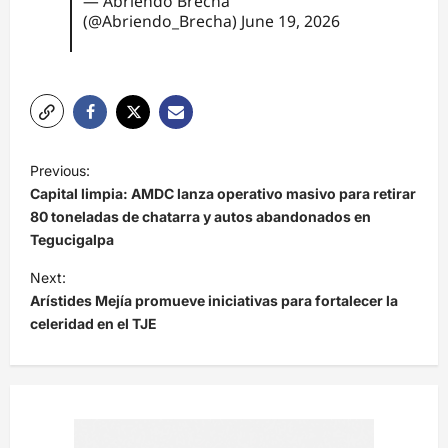
— Abriendo Brecha
(@Abriendo_Brecha)
June 19, 2026
N
Previous:
a
Capital limpia: AMDC lanza operativo masivo para retirar
v
80 toneladas de chatarra y autos abandonados en
Tegucigalpa
e
Next:
g
Arístides Mejía promueve iniciativas para fortalecer la
a
celeridad en el TJE
c
i
ó
n