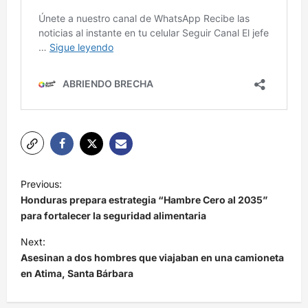
N
Previous:
a
Honduras prepara estrategia “Hambre Cero al 2035”
v
para fortalecer la seguridad alimentaria
e
Next:
Asesinan a dos hombres que viajaban en una camioneta
g
en Atima, Santa Bárbara
a
c