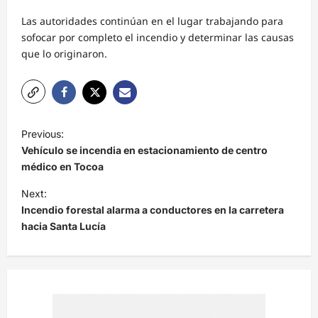
Las autoridades continúan en el lugar trabajando para
sofocar por completo el incendio y determinar las causas
que lo originaron.
N
Previous:
a
Vehículo se incendia en estacionamiento de centro
v
médico en Tocoa
e
Next:
Incendio forestal alarma a conductores en la carretera
g
hacia Santa Lucía
a
c
i
ó