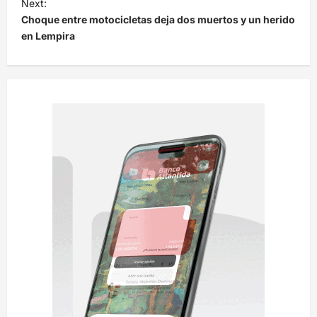
e
Next:
Choque entre motocicletas deja dos muertos y un herido
g
en Lempira
a
c
i
ó
n
d
e
e
n
t
r
a
d