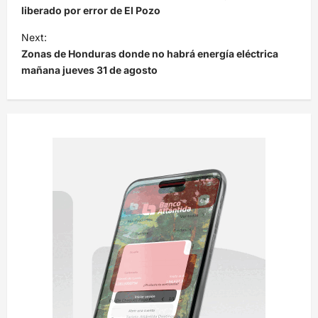
v
liberado por error de El Pozo
e
Next:
Zonas de Honduras donde no habrá energía eléctrica
g
mañana jueves 31 de agosto
a
c
i
ó
n
d
e
e
n
t
r