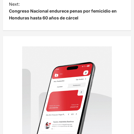
e
Next:
Congreso Nacional endurece penas por femicidio en
g
Honduras hasta 60 años de cárcel
a
c
i
ó
n
d
e
e
n
t
r
a
d