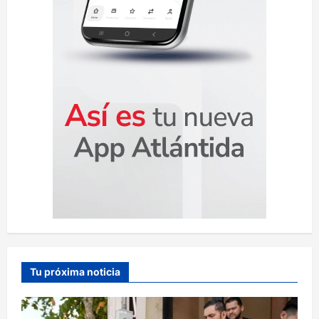
a
s
Tu próxima noticia