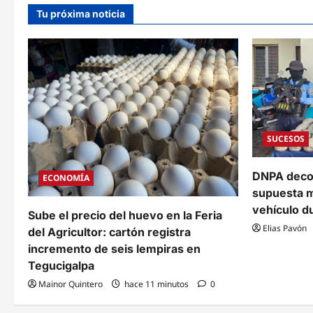
a
Tu próxima noticia
c
i
ó
n
d
SUCESOS
e
e
DNPA deco
ECONOMÍA
supuesta m
n
vehículo d
Sube el precio del huevo en la Feria
t
Elias Pavón
del Agricultor: cartón registra
incremento de seis lempiras en
r
Tegucigalpa
a
Mainor Quintero
hace 11 minutos
0
d