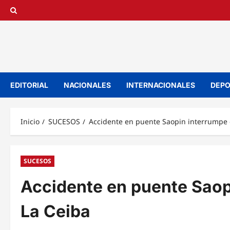
Saltar
al
contenido
EDITORIAL
NACIONALES
INTERNACIONALES
DEPO
Inicio
SUCESOS
Accidente en puente Saopin interrumpe e
SUCESOS
Accidente en puente Saopi
La Ceiba