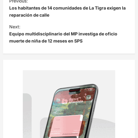
Previous:
a
Los habitantes de 14 comunidades de La Tigra exigen la
v
reparación de calle
e
Next:
Equipo multidisciplinario del MP investiga de oficio
g
muerte de niña de 12 meses en SPS
a
c
i
ó
n
d
e
e
n
t