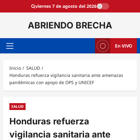
Saltar
viernes 7 de agosto del 2026
al
contenido
ABRIENDO BRECHA
En VIVO
Menú
principal
Inicio
SALUD
Honduras refuerza vigilancia sanitaria ante amenazas
pandémicas con apoyo de OPS y UNICEF
SALUD
Honduras refuerza
vigilancia sanitaria ante