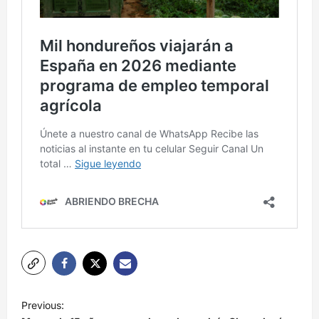
N
Previous:
a