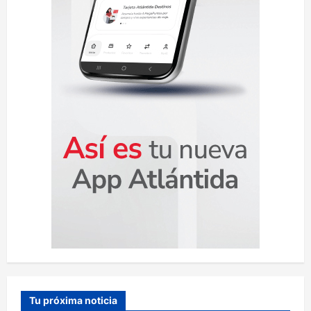
a
d
a
s
Tu próxima noticia