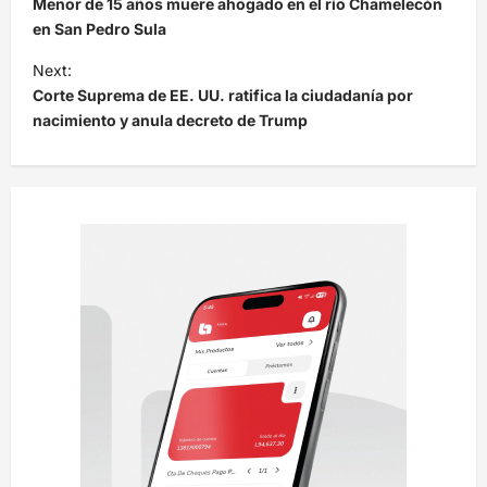
Menor de 15 años muere ahogado en el río Chamelecón
v
en San Pedro Sula
e
Next:
Corte Suprema de EE. UU. ratifica la ciudadanía por
g
nacimiento y anula decreto de Trump
a
c
i
ó
n
d
e
e
n
t
r