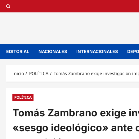
Saltar
al
contenido
EDITORIAL
NACIONALES
INTERNACIONALES
DEPO
Inicio
POLÍTICA
Tomás Zambrano exige investigación impar
POLÍTICA
Tomás Zambrano exige inv
«sesgo ideológico» ante c