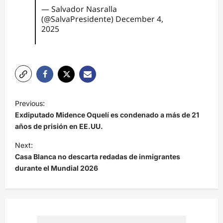
— Salvador Nasralla
(@SalvaPresidente)
December 4,
2025
N
Previous:
a
Exdiputado Midence Oquelí es condenado a más de 21
v
años de prisión en EE.UU.
e
Next:
Casa Blanca no descarta redadas de inmigrantes
g
durante el Mundial 2026
a
c
i
ó