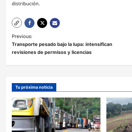
distribución.
N
Previous:
Transporte pesado bajo la lupa: intensifican
a
revisiones de permisos y licencias
v
e
g
Tu próxima noticia
a
c
i
ó