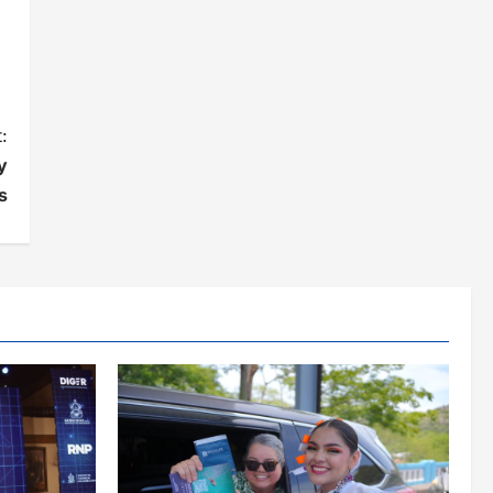
:
y
s