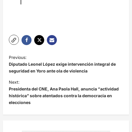
N
Previous:
a
Diputado Leonel López exige intervención integral de
v
seguridad en Yoro ante ola de violencia
e
Next:
Presidenta del CNE, Ana Paola Hall, anuncia “actividad
g
histórica” sobre atentados contra la democracia en
a
elecciones
c
i
ó