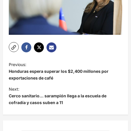
N
Previous:
a
Honduras espera superar los $2,400 millones por
v
exportaciones de café
e
Next:
Cerco sanitario… sarampión llega a la escuela de
g
cofradía y casos suben a 11
a
c
i