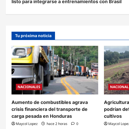
listo para integrarse a entrenamientos con Brasil
v
e
g
Tu próxima noticia
a
c
i
ó
n
NACIONALES
NACIONAL
d
e
Aumento de combustibles agrava
Agricultura 
crisis financiera del transporte de
podrían def
e
carga pesada en Honduras
cultivos
n
Maycol Lopez
hace 2 horas
0
Maycol Lope