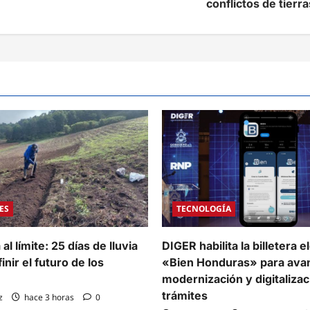
conflictos de tierra
ES
TECNOLOGÍA
al límite: 25 días de lluvia
DIGER habilita la billetera e
inir el futuro de los
«Bien Honduras» para avan
modernización y digitalizac
trámites
z
hace 3 horas
0