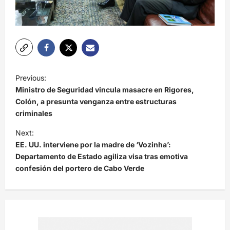
N
Previous:
a
Ministro de Seguridad vincula masacre en Rigores,
v
Colón, a presunta venganza entre estructuras
criminales
e
Next:
g
EE. UU. interviene por la madre de ‘Vozinha’:
a
Departamento de Estado agiliza visa tras emotiva
c
confesión del portero de Cabo Verde
i
ó
n