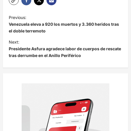
N
Previous:
a
Venezuela eleva a 920 los muertos y 3.360 heridos tras
v
el doble terremoto
e
Next:
Presidente Asfura agradece labor de cuerpos de rescate
g
tras derrumbe en el Anillo Periférico
a
c
i
ó
n
d
e
e