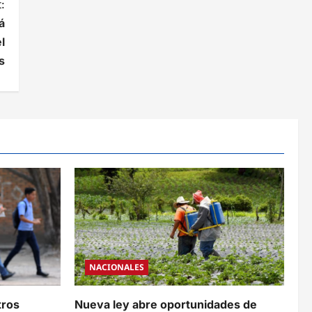
:
á
l
s
NACIONALES
tros
Nueva ley abre oportunidades de