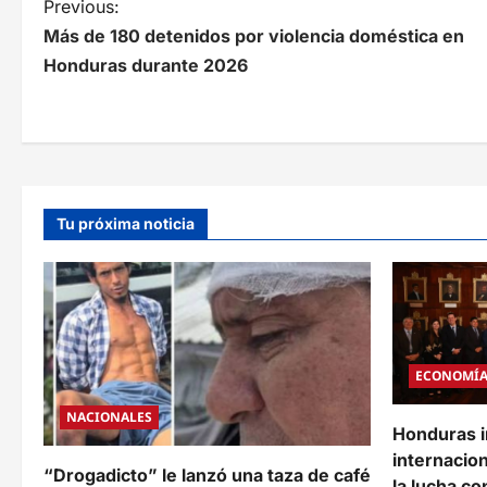
N
Previous:
Más de 180 detenidos por violencia doméstica en
a
Honduras durante 2026
v
e
g
a
Tu próxima noticia
c
i
ó
n
ECONOMÍ
d
NACIONALES
Honduras i
e
internacion
e
“Drogadicto” le lanzó una taza de café
la lucha co