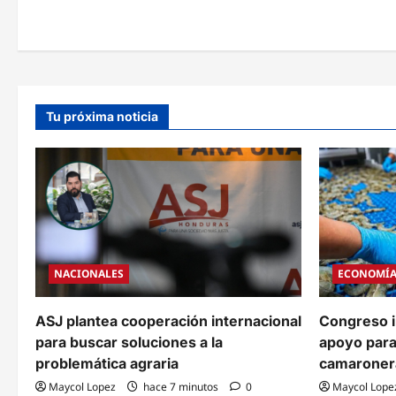
v
e
g
a
Tu próxima noticia
c
i
ó
n
d
NACIONALES
ECONOMÍ
e
e
ASJ plantea cooperación internacional
Congreso i
para buscar soluciones a la
apoyo para 
n
problemática agraria
camaroner
t
Maycol Lopez
hace 7 minutos
0
Maycol Lope