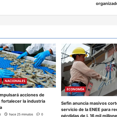
organizad
A
NACIONALES
ECONOMÍA
mpulsará acciones de
fortalecer la industria
Sefin anuncia masivos cort
a
servicio de la ENEE para re
z
hace 25 minutos
0
pérdidas de L 16 mil millon