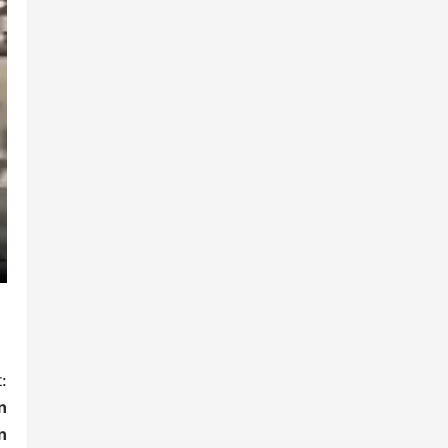
:
n
n