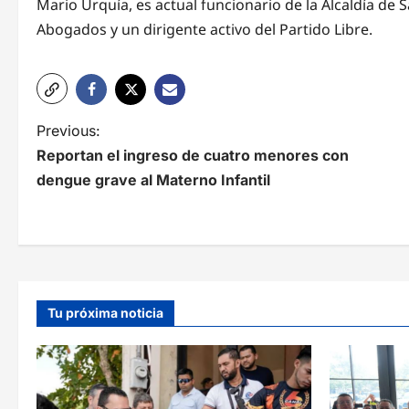
Mario Urquía, es actual funcionario de la Alcaldía d
Abogados y un dirigente activo del Partido Libre.
N
Previous:
Reportan el ingreso de cuatro menores con
a
dengue grave al Materno Infantil
v
e
g
a
Tu próxima noticia
c
i
ó