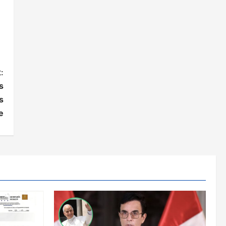
:
s
s
e