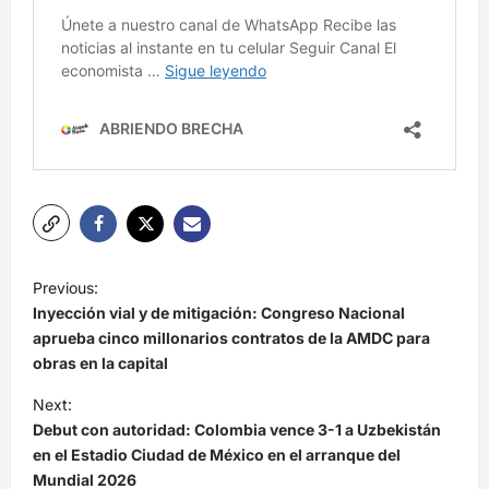
N
Previous:
a
Inyección vial y de mitigación: Congreso Nacional
v
aprueba cinco millonarios contratos de la AMDC para
obras en la capital
e
Next:
g
Debut con autoridad: Colombia vence 3-1 a Uzbekistán
a
en el Estadio Ciudad de México en el arranque del
c
Mundial 2026