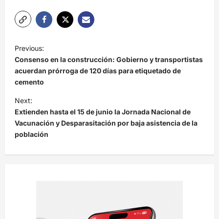
N
Previous:
a
Consenso en la construcción: Gobierno y transportistas
v
acuerdan prórroga de 120 días para etiquetado de
cemento
e
Next:
g
Extienden hasta el 15 de junio la Jornada Nacional de
a
Vacunación y Desparasitación por baja asistencia de la
c
población
i
ó
n
d
e