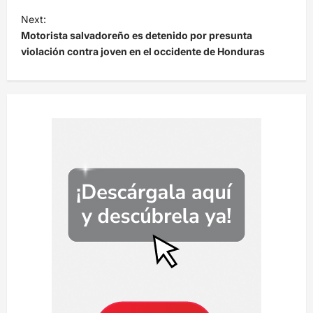
e
Next:
Motorista salvadoreño es detenido por presunta
g
violación contra joven en el occidente de Honduras
a
c
i
ó
n
d
e
e
n
t
r
a