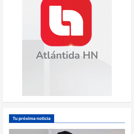
d
a
s
Tu próxima noticia