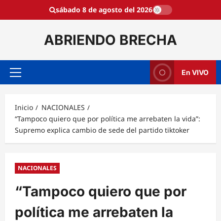
Saltar
sábado 8 de agosto del 2026
al
contenido
ABRIENDO BRECHA
En VIVO
Menú
principal
Inicio
NACIONALES
“Tampoco quiero que por política me arrebaten la vida”:
Supremo explica cambio de sede del partido tiktoker
NACIONALES
“Tampoco quiero que por
política me arrebaten la