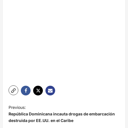
N
Previous:
a
República Dominicana incauta drogas de embarcación
v
destruida por EE.UU. en el Caribe