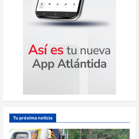
a
s
Tu próxima noticia