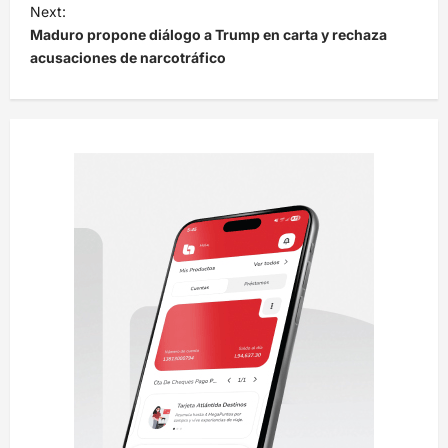
e
Next:
Maduro propone diálogo a Trump en carta y rechaza
g
acusaciones de narcotráfico
a
c
i
ó
n
d
e
e
n
t
r
a
d