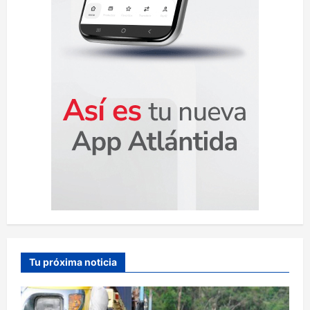
a
s
Tu próxima noticia