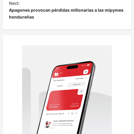
e
Next:
Apagones provocan pérdidas millonarias a las mipymes
g
hondureñas
a
c
i
ó
n
d
e
e
n
t
r
a
d