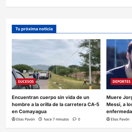
v
e
g
Tu próxima noticia
a
c
i
ó
n
SUCESOS
DEPORTES
d
e
Encuentran cuerpo sin vida de un
Muere Jorg
hombre a la orilla de la carretera CA-5
Messi, a lo
e
en Comayagua
enfermed
n
Elias Pavón
hace 7 minutos
0
Elias Pavón
t