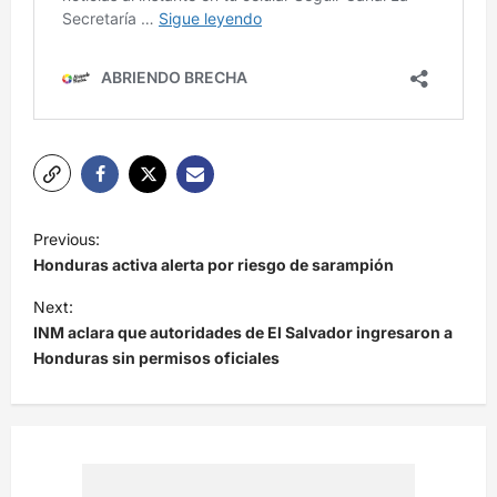
N
Previous:
a
Honduras activa alerta por riesgo de sarampión
v
Next:
e
INM aclara que autoridades de El Salvador ingresaron a
Honduras sin permisos oficiales
g
a
c
i