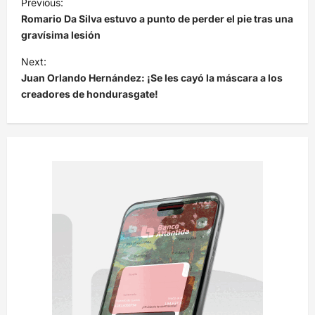
Previous:
a
Romario Da Silva estuvo a punto de perder el pie tras una
v
gravísima lesión
e
Next:
Juan Orlando Hernández: ¡Se les cayó la máscara a los
g
creadores de hondurasgate!
a
c
i
ó
n
d
e
e
n
t