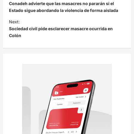
a
Conadeh advierte que las masacres no pararán si el
v
Estado sigue abordando la violencia de forma aislada
e
Next:
Sociedad civil pide esclarecer masacre ocurrida en
g
Colón
a
c
i
ó
n
d
e
e
n
t
r