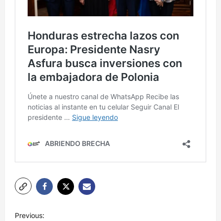
N
Previous: