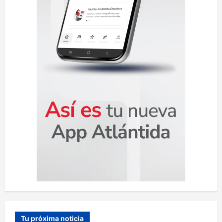
a
d
a
s
Tu próxima noticia