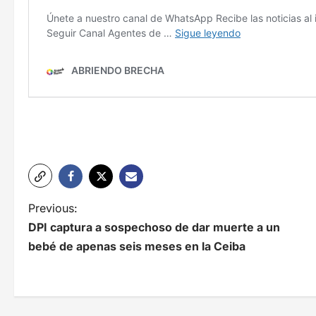
N
Previous:
DPI captura a sospechoso de dar muerte a un
a
bebé de apenas seis meses en la Ceiba
v
e
g