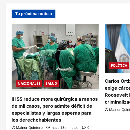
a
Tu próxima noticia
c
i
ó
n
d
POLÍTICA
e
e
Carlos Orti
NACIONALES
SALUD
exige cárce
n
Roosevelt
IHSS reduce mora quirúrgica a menos
t
criminaliza
de mil casos, pero admite déficit de
Mainor Quin
r
especialistas y largas esperas para
los derechohabientes
a
Mainor Quintero
hace 13 minutos
0