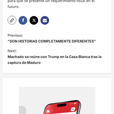
para que se presente un requerimiento fiscal en el
futuro.
N
Previous:
a
“SON HISTORIAS COMPLETAMENTE DIFERENTES”
v
Next:
e
Machado se reúne con Trump en la Casa Blanca tras la
captura de Maduro
g
a
c
i
ó
n
d