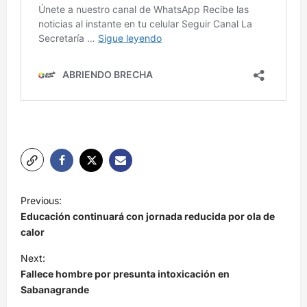
N
Previous:
a
Educación continuará con jornada reducida por ola de
v
calor
e
Next:
Fallece hombre por presunta intoxicación en
g
Sabanagrande
a