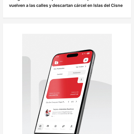
vuelven a las calles y descartan cárcel en Islas del Cisne
a
c
i
ó
n
d
e
e
n
t
r
a
d
a