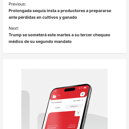
N
Previous:
a
Prolongada sequía insta a productores a prepararse
v
ante pérdidas en cultivos y ganado
e
Next:
Trump se someterá este martes a su tercer chequeo
g
médico de su segundo mandato
a
c
i
ó
n
d
e
e
n
t