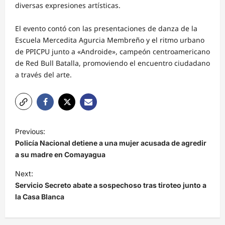
diversas expresiones artísticas.
El evento contó con las presentaciones de danza de la
Escuela Mercedita Agurcia Membreño y el ritmo urbano
de PPICPU junto a «Androide», campeón centroamericano
de Red Bull Batalla, promoviendo el encuentro ciudadano
a través del arte.
N
Previous:
a
Policía Nacional detiene a una mujer acusada de agredir
v
a su madre en Comayagua
e
Next:
Servicio Secreto abate a sospechoso tras tiroteo junto a
g
la Casa Blanca
a
c