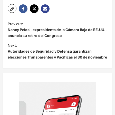
N
Previous:
a
Nancy Pelosi, expresidenta de la Cámara Baja de EE.UU.,
v
anuncia su retiro del Congreso
e
Next:
Autoridades de Seguridad y Defensa garantizan
g
elecciones Transparentes y Pacíficas el 30 de noviembre
a
c
i
ó
n
d
e