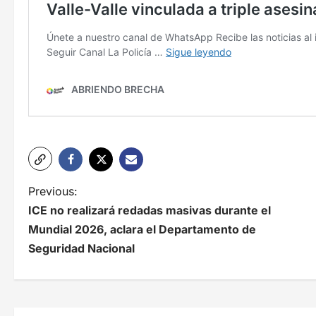
N
Previous:
ICE no realizará redadas masivas durante el
a
Mundial 2026, aclara el Departamento de
v
Seguridad Nacional
e
g