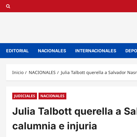
Saltar
al
contenido
EDITORIAL
NACIONALES
INTERNACIONALES
DEPO
Inicio
NACIONALES
Julia Talbott querella a Salvador Nas
JUDICIALES
NACIONALES
Julia Talbott querella a S
calumnia e injuria