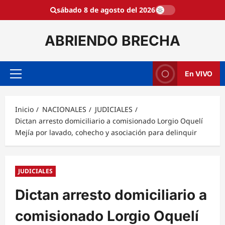
Saltar
sábado 8 de agosto del 2026
al
contenido
ABRIENDO BRECHA
En VIVO
Menú
principal
Inicio
NACIONALES
JUDICIALES
Dictan arresto domiciliario a comisionado Lorgio Oquelí
Mejía por lavado, cohecho y asociación para delinquir
JUDICIALES
Dictan arresto domiciliario a
comisionado Lorgio Oquelí