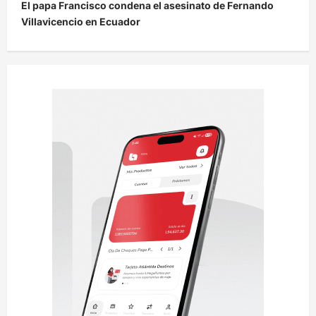
El papa Francisco condena el asesinato de Fernando
g
Villavicencio en Ecuador
a
c
i
ó
n
d
e
e
n
t
r
a
d
a