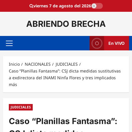
Saltar
viernes 7 de agosto del 2026
al
contenido
ABRIENDO BRECHA
En VIVO
Menú
principal
Inicio
NACIONALES
JUDICIALES
Caso “Planillas Fantasma”: CSJ dicta medidas sustitutivas
a exdirectora del INAMI Ninfa Flores y tres implicados
más
JUDICIALES
Caso “Planillas Fantasma”: