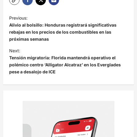
N
Previous:
a
Alivio al bolsillo: Honduras registrará significativas
v
rebajas en los precios de los combustibles en las
próximas semanas
e
Next:
g
Tensión migratoria: Florida mantendrá operativo el
a
polémico centro ‘Alligator Alcatraz’ en los Everglades
c
pese a desalojo de ICE
i
ó
n
d
e
e